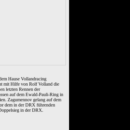
 dem Hause Vollandracing
t mit Hilfe von Rolf Volland die
den letzten Rennen der
ussen auf dem Ewald-Pauli-Ring in
gien. Zagumennov gelang auf dem
ch vor dem in der DRX führenden
 Doppelsieg in der DRX.