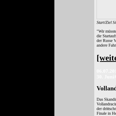
Start/Ziel 
"Wir müssten
die Startau
der Russe Va
andere Fahr
[weit
06.07.20
30. Juni/
Vollan
Das Skandi
Vollandraci
der drittsc
Finale in He