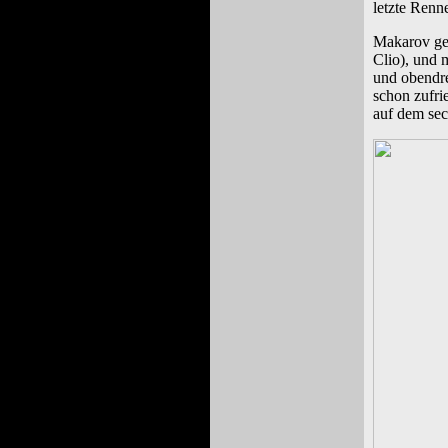
letzte Ren
Makarov ger
Clio), und 
und obendre
schon zufri
auf dem se