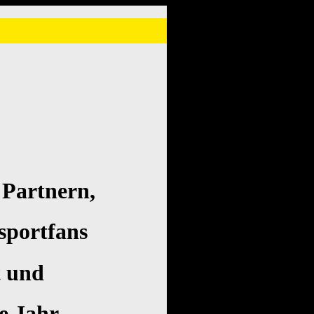
 Partnern,
sportfans
t und
e Jahr.