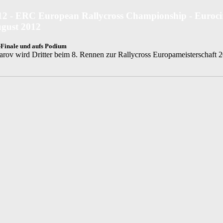
12 - ERC European Rallycross Championship - Euroci
ugust 2012
-Finale und aufs Podium
ov wird Dritter beim 8. Rennen zur Rallycross Europameisterschaft 