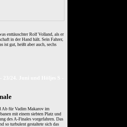
was enttäuschter Rolf Volland, als er
chaft in der Hand hält. Sein Fahrer,
s ist gut, heißt aber auch, sechs
 23/24. Juni und Höljes S -
nale
d Ab für Vadim Makarov im
anen mit einem siebten Platz und
llung des A-Finales vorgefahren. Das
d so turbulent gestaltete sich das