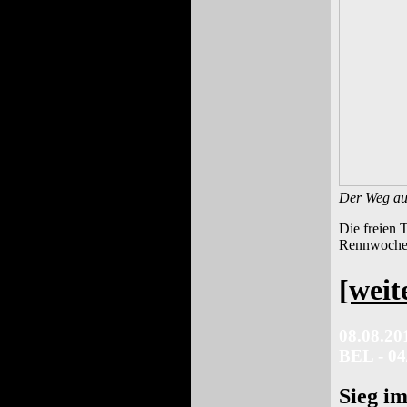
Der Weg au
Die freien 
Rennwochene
[weit
08.08.20
BEL - 04
Sieg im