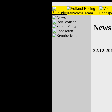
News
22.12.20