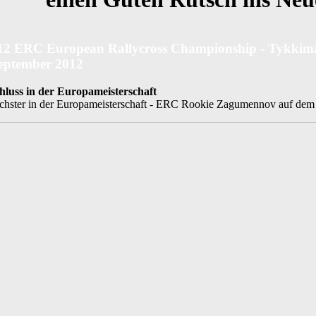
12 ERC European Rallycross Championship - Tykkimä
eptember 2012
hluss in der Europameisterschaft
chster in der Europameisterschaft - ERC Rookie Zagumennov auf de