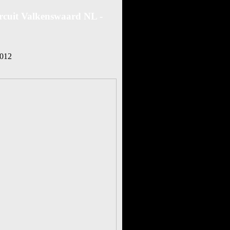
rcuit Valkenswaard NL -
2012