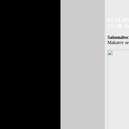
03.10.20
23+30. S
Saisonabsc
Makarov se