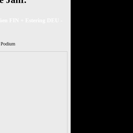
en FIN + Estering DEU -
m Podium