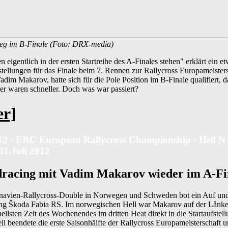
Sieg im B-Finale (Foto: DRX-media)
 eigentlich in der ersten Startreihe des A-Finales stehen" erklärt ein et
fstellungen für das Finale beim 7. Rennen zur Rallycross Europameisters
dim Makarov, hatte sich für die Pole Position im B-Finale qualifiert, da
er waren schneller. Doch was war passiert?
er]
12 - ERC European Rallycross Championship - Hell N -
01.Juli 2012
dracing mit Vadim Makarov wieder im A-Fi
navien-Rallycross-Double in Norwegen und Schweden bot ein Auf un
ng Škoda Fabia RS. Im norwegischen Hell war Makarov auf der Lånkeb
hnellsten Zeit des Wochenendes im dritten Heat direkt in die Startaufste
ll beendete die erste Saisonhälfte der Rallycross Europameisterschaft un