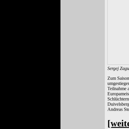
Sergej Zag
Zum Saison
umgestiegen
Teilnahme a
Europameist
Schlüchter
Duivelsberg
Andreas Ste
[weit