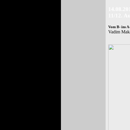
14
.08.20
11/12. A
Vom B- ins A
Vadim Makar