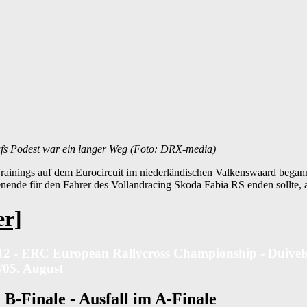
fs Podest war ein langer Weg (Foto: DRX-media)
Trainings auf dem Eurocircuit im niederländischen Valkenswaard bega
nde für den Fahrer des Vollandracing Skoda Fabia RS enden sollte, a
er]
12 - ERC European Rallycross Championship - Duivel
/05. August
 B-Finale - Ausfall im A-Finale