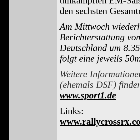
umkämpften EM-Saiso
den sechsten Gesamtr
Am Mittwoch wiederh
Berichterstattung vo
Deutschland um 8.35
folgt eine jeweils 5
Weitere Information
(ehemals DSF) finden
www.sport1.de
Links:
www.rallycrossrx.c