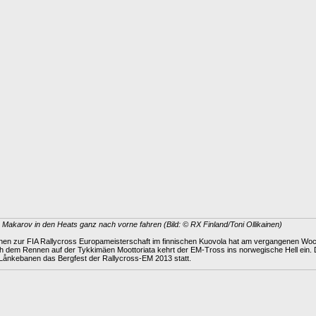
 Makarov in den Heats ganz nach vorne fahren (Bild: © RX Finland/Toni Ollikainen)
nen zur FIA Rallycross Europameisterschaft im finnischen Kuovola hat am vergangenen W
 dem Rennen auf der Tykkimäen Moottoriata kehrt der EM-Tross ins norwegische Hell ein. Do
r Lånkebanen das Bergfest der Rallycross-EM 2013 statt.